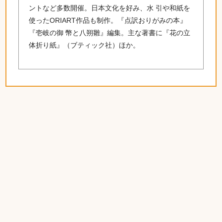
ントなど多数開催。日本文化を好み、水 引や和紙を
使ったORIART作品も制作。『点訳おりがみの本』
『壱岐の御 幣と八朔雛』編集。主な著書に『花の立
体折り紙』（ブティック社）ほか。