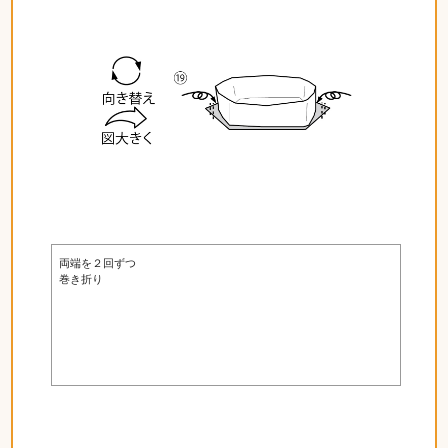
両端を２回ずつ
巻き折り