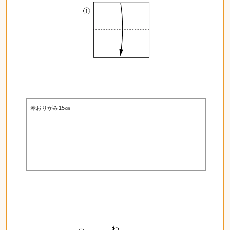
赤おりがみ15㎝