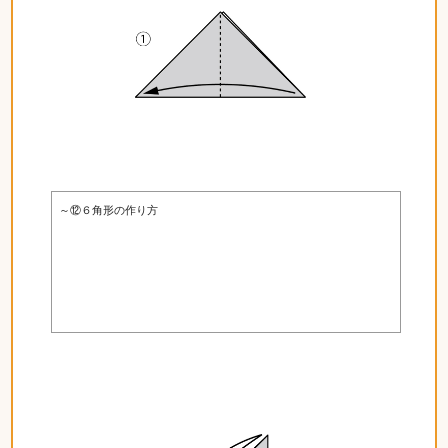
～⑫６角形の作り方