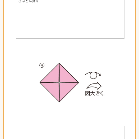
ざぶとん折り