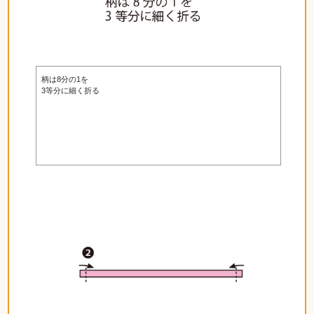
柄は8分の1を
3等分に細く折る