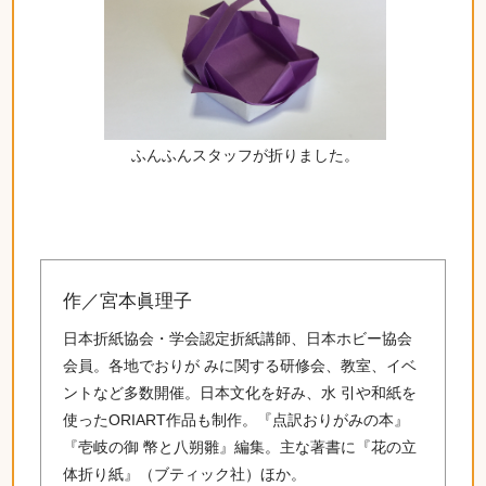
ふんふんスタッフが折りました。
作／宮本眞理子
日本折紙協会・学会認定折紙講師、日本ホビー協会
会員。各地でおりが みに関する研修会、教室、イベ
ントなど多数開催。日本文化を好み、水 引や和紙を
使ったORIART作品も制作。『点訳おりがみの本』
『壱岐の御 幣と八朔雛』編集。主な著書に『花の立
体折り紙』（ブティック社）ほか。