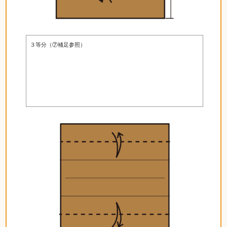
３等分（⑦補足参照）