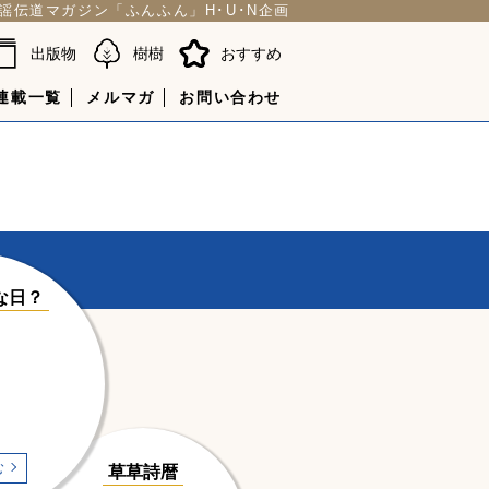
謡伝道マガジン「ふんふん」H･U･N企画
出版物
樹樹
おすすめ
連載一覧
メルマガ
お問い合わせ
な日？
む
草草詩暦