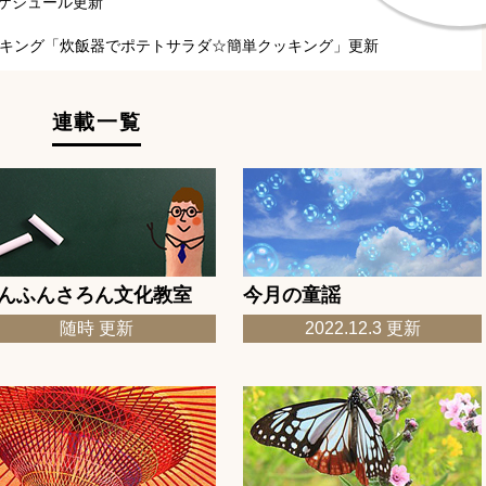
ケジュール更新
ッキング「炊飯器でポテトサラダ☆簡単クッキング」更新
月「きよしこの夜」更新
連載一覧
ケジュール更新
『いたずらのすきなけんちくか』安藤忠雄・原作／はたこうしろ
ッキング「ベーコン＆ピーマンのロコモコ風」更新
ード「都道府県クロスワード、今月は「大阪府」編」更新
んふんさろん文化教室
今月の童謡
ワード答え」更新
随時 更新
2022.12.3 更新
「星の世界」更新
ッキング「青梗菜とベーコンのミルクスープ☆簡単レシピ」更新
ード「都道府県クロスワード、今月は「大分県」編」更新
ード答え」更新