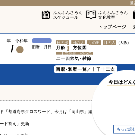
童
ふんふんさろん
ふんふんさろん
スケジュール
文化教室
トップページ
年 令和年
日の出
日の入
月の出
月の入
(大阪)
/
旧暦 月日
月齢
方位図
誕生花
花言葉
二十四節気・記念日
二十四節気･雑節
西暦･和暦一覧／十干十二支
今日はどん
ード「都道府県クロスワード、今月は「岡山県」編」更新
ワード答え」更新
もっと読