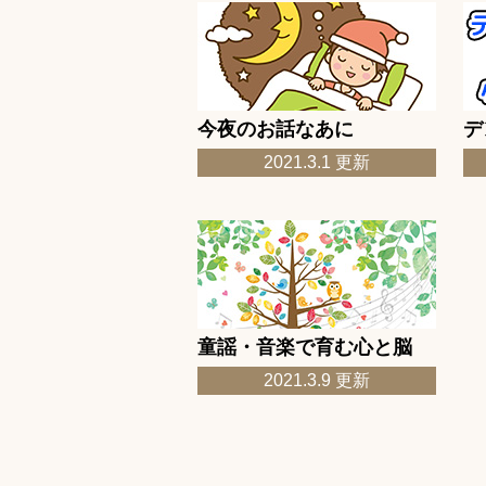
版】・２０２０年） 」更新
更新
2022.8.3
8月のクロスワー
更新
2022.8.3
「7月のクロスワ
更新
2022.8.3
今月の童謡8月「
今夜のお話なあに
デ
更新
2022.7.10
7月のドレミクッ
2021.3.1 更新
更新
2022.7.7
7月のクロスワー
更新
2022.7.7
「6月のクロスワ
更新
2022.7.7
今月の童謡7月「
更新
2022.7.7
ふんふんさろんス
童謡・音楽で育む心と脳
更新
2022.6.2
ふんふんさろんス
2021.3.9 更新
更新
2022.6.2
6月のドレミクッ
更新
2022.6.2
6月のクロスワー