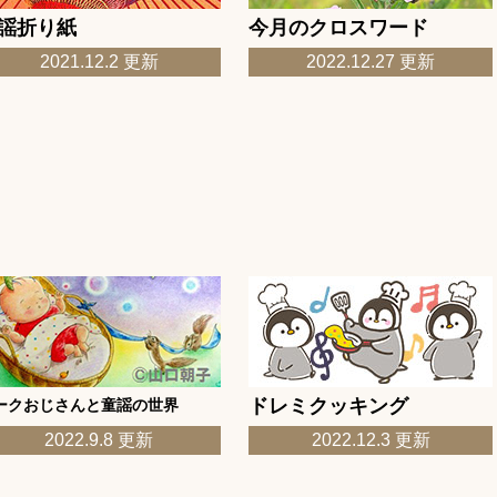
謡折り紙
今月のクロスワード
「野菊」更新
2021.12.2 更新
2022.12.27 更新
ケジュール更新
童謡の世界「今日の詩歌ので心がおだやかに～童謡もつい口ずさみ
キング「茄子と椎茸と豚肉の麺つゆ漬け☆５分レシピ」更新
ケジュール更新
ド「都道府県クロスワード、今月は「愛媛県」編」更新
ード答え」更新
「黄金虫」更新
キング「明石焼風キャベツ焼き」更新
ドレミクッキング
ークおじさんと童謡の世界
ケジュール更新
2022.9.8 更新
2022.12.3 更新
『深夜特急（１～６）合本版』沢木耕太郎著（新潮文庫【増補新