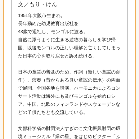
文／もり・けん
1951年大阪市生まれ。
長年勤めた幼児教育出版社を
43歳で退社し、モンゴルに渡る。
自然に添うように生きる遊牧の暮らしを学び帰
国。以後モンゴルの正しい理解と亡くしてしまっ
た日本の心を取り戻せと訴え続ける。
日本の童謡の普及のため、作詞（新しい童謡の創
作）、演奏（昔からある良い童謡の伝承）の両面
で展開、全国各地を講演、ハーモニカによるコン
サート活動は海外にも及びモンゴルを始めロシ
ア、中国、北欧のフィンランドやスウェーデンな
どの子供たちとも交流している。
文部科学省の財団法人すぎのこ文化振興財団の環
境ミュージカル「緑の星」をはじめビクター「ふ