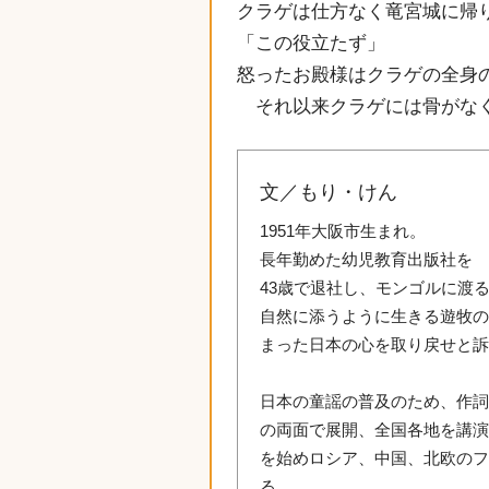
クラゲは仕方なく竜宮城に帰
「この役立たず」
怒ったお殿様はクラゲの全身
それ以来クラゲには骨がな
文／もり・けん
1951年大阪市生まれ。
長年勤めた幼児教育出版社を
43歳で退社し、モンゴルに渡
自然に添うように生きる遊牧
まった日本の心を取り戻せと
日本の童謡の普及のため、作
の両面で展開、全国各地を講
を始めロシア、中国、北欧の
る。