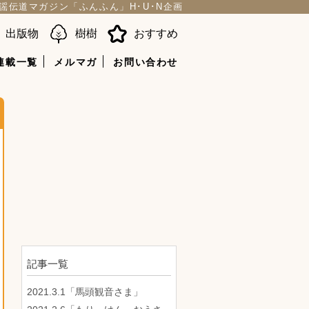
謡伝道マガジン「ふんふん」H･U･N企画
出版物
樹樹
おすすめ
連載一覧
メルマガ
お問い合わせ
記事一覧
2021.3.1「馬頭観音さま」