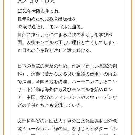
文／もり・けん
1951年大阪市生まれ。
長年勤めた幼児教育出版社を
43歳で退社し、モンゴルに渡る。
自然に添うように生きる遊牧の暮らしを学び帰
国。以後モンゴルの正しい理解と亡くしてしまっ
た日本の心を取り戻せと訴え続ける。
日本の童謡の普及のため、作詞（新しい童謡の創
作）、演奏（昔からある良い童謡の伝承）の両面
で展開、全国各地を講演、ハーモニカによるコン
サート活動は海外にも及びモンゴルを始めロシ
ア、中国、北欧のフィンランドやスウェーデンな
どの子供たちとも交流している。
文部科学省の財団法人すぎのこ文化振興財団の環
境ミュージカル「緑の星」をはじめビクター「ふ