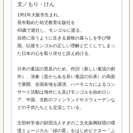
文／もり・けん
1951年大阪市生まれ。
長年勤めた幼児教育出版社を
43歳で退社し、モンゴルに渡る。
自然に添うように生きる遊牧の暮らしを学び帰
国。以後モンゴルの正しい理解と亡くしてしまっ
た日本の心を取り戻せと訴え続ける。
日本の童謡の普及のため、作詞（新しい童謡の創
作）、演奏（昔からある良い童謡の伝承）の両面
で展開、全国各地を講演、ハーモニカによるコン
サート活動は海外にも及びモンゴルを始めロシ
ア、中国、北欧のフィンランドやスウェーデンな
どの子供たちとも交流している。
文部科学省の財団法人すぎのこ文化振興財団の環
境ミュージカル「緑の星」をはじめビクター「ふ