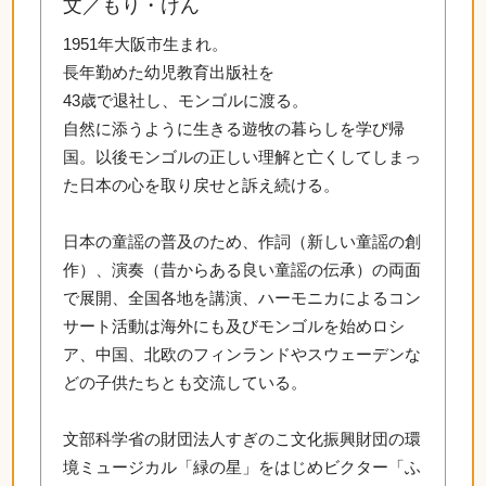
文／もり・けん
1951年大阪市生まれ。
長年勤めた幼児教育出版社を
43歳で退社し、モンゴルに渡る。
自然に添うように生きる遊牧の暮らしを学び帰
国。以後モンゴルの正しい理解と亡くしてしまっ
た日本の心を取り戻せと訴え続ける。
日本の童謡の普及のため、作詞（新しい童謡の創
作）、演奏（昔からある良い童謡の伝承）の両面
で展開、全国各地を講演、ハーモニカによるコン
サート活動は海外にも及びモンゴルを始めロシ
ア、中国、北欧のフィンランドやスウェーデンな
どの子供たちとも交流している。
文部科学省の財団法人すぎのこ文化振興財団の環
境ミュージカル「緑の星」をはじめビクター「ふ