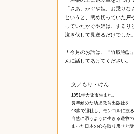
屋根の上に飛ぶ車を近づけ
「さあ、かぐや姫、お乗りな
というと、閉め切っていた戸
っていたかぐや姫は、するり
泣き伏して見送るだけでした
＊今月のお話は、『竹取物語
んに話してあげてください。
文／もり・けん
1951年大阪市生まれ。
長年勤めた幼児教育出版社を
43歳で退社し、モンゴルに渡
自然に添うように生きる遊牧
まった日本の心を取り戻せと