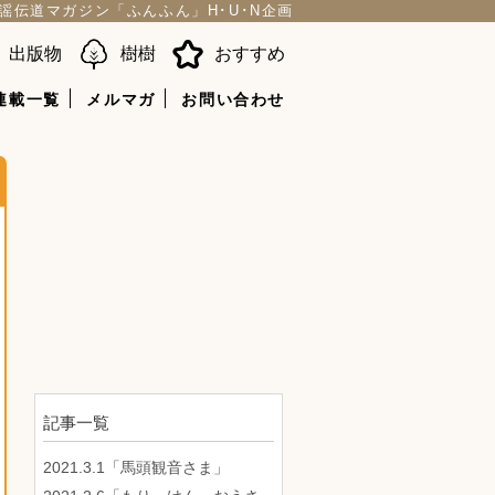
謡伝道マガジン「ふんふん」H･U･N企画
出版物
樹樹
おすすめ
連載一覧
メルマガ
お問い合わせ
記事一覧
2021.3.1「馬頭観音さま」