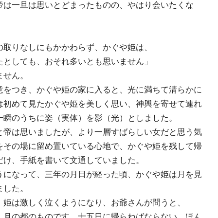
は一旦は思いとどまったものの、やはり会いたくな
」
の取りなしにもかかわらず、かぐや姫は、
たとしても、おそれ多いとも思いません」
ません。
をつき、かぐや姫の家に入ると、光に満ちて清らかに
は初めて見たかぐや姫を美しく思い、神輿を寄せて連れ
一瞬のうちに姿（実体）を影（光）としました。
帝は思いましたが、より一層すばらしい女だと思う気
をその場に留め置いている心地で、かぐや姫を残して帰
だけ、手紙を書いて文通していました。
になって、三年の月日が経った頃、かぐや姫は月を見
ました。
姫は激しく泣くようになり、お爺さんが問うと、
、月の都のものです。十五日に帰らねばならない。ほん