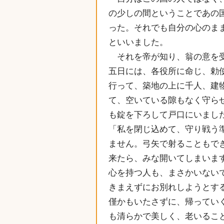
の少しの間ということであの
った。それでも自分の心のま
といいました。
それを帝が知り、翁の意を受
五日には、各役所に命じ、勅
行って、築地の上に千人、建
て、空いている隙もなく守ら
も錠を下ろして戸口にいまし
「私を閉じ込めて、守り戦う
ません。弓矢で射ることもで
来たら、みな開いてしまいま
心を持つ人も、まさかいない
きまえずにお別れしようとす
僅かもいたさずに、帰ってい
も清らかで美しく、老いるこ