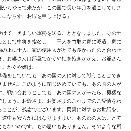
国からやって来たが、この国で長い年月を過ごしてしま
まにならず、お暇を申し上げる」
けて、勇ましい軍勢を送ることとなりました。その十
使として中将を指名し、二千人を竹取の家に派遣。家に
物の上に千人、家の使用人がとても多かったのと合わせ
せ、お婆さんは部屋でかぐや姫を抱きかかえ、お爺さん
た。かぐや姫は、
準備をしていても、あの国の人に対して戦うことはでき
きません。このように閉じ込めていても、あの国の人が
す。戦い合おうとしても、あの国の人が来たら、勇猛な
でしょう。お爺さま、お婆さまのこれまでのご愛情をわ
ることが、残念でございます。両親に対するお世話を、
く道中も安らかにはなりますまい。あの都の人は、とて
ともないのです。もの思いもありません。そのような所