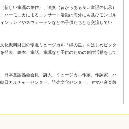
詞（新しい童謡の創作）、演奏（昔からある良い童謡の伝承）
演、ハーモニカによるコンサート活動は海外にも及びモンゴル
フィンランドやスウェーデンなどの子供たちとも交流してい
こ文化振興財団の環境ミュージカル「緑の星」をはじめビクタ
どを発表、絵本、童話、童謡など子供のための創作活動をして
員、日本童謡協会会員、詩人、ミュージカル作家、作詞家、ハ
、朝日カルチャーセンター、読売文化センター、ヤマハ音楽教