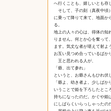
へ行くことも、嬉しいとも存
そして、子の刻（真夜中頃）
に乗って降りて来て、地面から
る。
地上の人々の心は、得体の知
りません。何とか心を奮って
ます。気丈な者が堪えて射よ
お互い見つめ合っているばか
王と思われる人が、
「爺、出て参れ」
というと、お爺さんもひれ伏
「爺よ、幼き者よ。少しばか
いうことで姫を下ろしたとこ
持ちになったのだ。かぐや姫
にしばらくいらっしゃったの