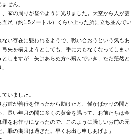
じません」
、家の周りが昼のように光りました。天空から人が雲
五尺（約1.5メートル）くらい上った所に立ち並んでい
れない存在に襲われるようで、戦い合おうという気もあ
、弓矢を構えようとしても、手に力もなくなってしまい
うとしますが、矢はあらぬ方へ飛んでいき、ただ茫然と
り。
していました。
りお前が善行を作ったから助けたと、僅かばかりの間と
ろ、長い年月の間に多くの黄金を賜って、お前たちは金
は罪をお作りになったので、このように賤しいお前の元
だ。罪の期限は過ぎた。早くお出し申しあげよ」