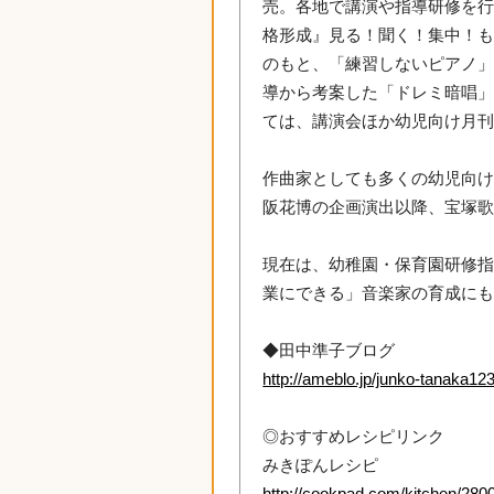
売。各地で講演や指導研修を行
格形成』見る！聞く！集中！も
のもと、「練習しないピアノ
導から考案した「ドレミ暗唱」
ては、講演会ほか幼児向け月
作曲家としても多くの幼児向け
阪花博の企画演出以降、宝塚歌
現在は、幼稚園・保育園研修
業にできる」音楽家の育成に
◆田中準子ブログ
http://ameblo.jp/junko-tanaka12
◎おすすめレシピリンク
みきぽんレシピ