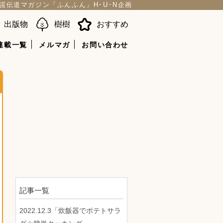
謡伝道マガジン「ふんふん」H･U･N企画
出版物
樹樹
おすすめ
連載一覧
メルマガ
お問い合わせ
記事一覧
2022.12.3「炊飯器でポテトサラ