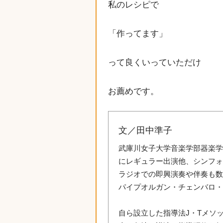
私のレシピで
「作ってます」
って良くいっていただけ
お薦めです。
文／田中準子
武庫川女子大学音楽学部器楽学
にレギュラー出演他、シンフ
ラジオでの即興演奏や伴奏も
パイプオルガン・チェンバロ
自ら設立した指導法J・Tメソ