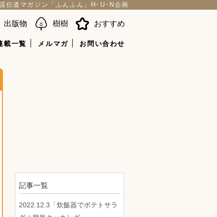
謡伝道マガジン「ふんふん」H･U･N企画
出版物
樹樹
おすすめ
連載一覧
メルマガ
お問い合わせ
記事一覧
2022.12.3「炊飯器でポテトサラ