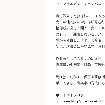
パイプオルガン・チェンバロ
自ら設立した指導法J・Tメソ
売。各地で講演や指導研修を行
格形成』見る！聞く！集中！も
のもと、「練習しないピアノ
導から考案した「ドレミ暗唱」
ては、講演会ほか幼児向け月
作曲家としても多くの幼児向け
阪花博の企画演出以降、宝塚歌
現在は、幼稚園・保育園研修
業にできる」音楽家の育成に
◆田中準子ブログ
http://ameblo.jp/junko-tanaka12