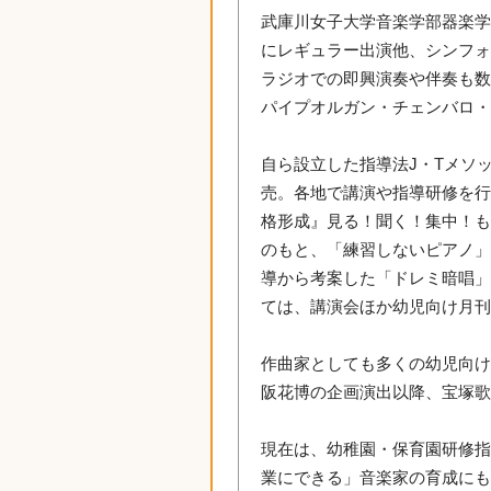
武庫川女子大学音楽学部器楽学
にレギュラー出演他、シンフ
ラジオでの即興演奏や伴奏も
パイプオルガン・チェンバロ
自ら設立した指導法J・Tメソ
売。各地で講演や指導研修を行
格形成』見る！聞く！集中！も
のもと、「練習しないピアノ
導から考案した「ドレミ暗唱」
ては、講演会ほか幼児向け月
作曲家としても多くの幼児向け
阪花博の企画演出以降、宝塚歌
現在は、幼稚園・保育園研修
業にできる」音楽家の育成に