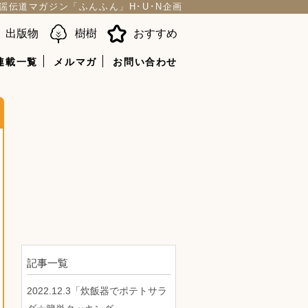
謡伝道マガジン「ふんふん」H･U･N企画
出版物
樹樹
おすすめ
連載一覧
メルマガ
お問い合わせ
記事一覧
2022.12.3「炊飯器でポテトサラ