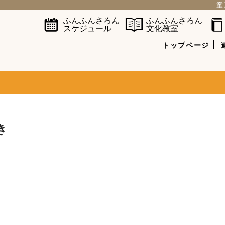
童
ふんふんさろん
ふんふんさろん
スケジュール
文化教室
トップページ
き