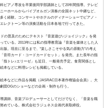
科ピアノ専攻を卒業後同学部講師として20年間指導。テレビ
ォニーホールからパイプオルガン演奏の全国ネット中継など、
数多く経験。コンサートやホテルのディナーショーでピアノ・
・エレクトーン等の演奏活動を日本各地で行ってきた。
ッドの普及のためにテキスト『音楽遊び♪ジョイジック』を発
っている。2013年には私の指導教育論『音楽を媒体とした人
出版。現在に至るまで、“楽しさこそやる気の原動力”の考え
」「音符カード・コードカードセット」を発売。また長年の指
「指トレ♪エリーゼ」も近日、一般発売予定。食育関係とし
刊絵本などに料理レシピも掲載している。
絵本などに作品を掲載（JASRAC日本著作権協会会員）。大
劇団OGのショーなどの企画・制作も行う。
指導講師、音楽プロデューサーとしてだけでなく、「音楽を職
も努めている。株式会社ラジュネス企画代表取締役。