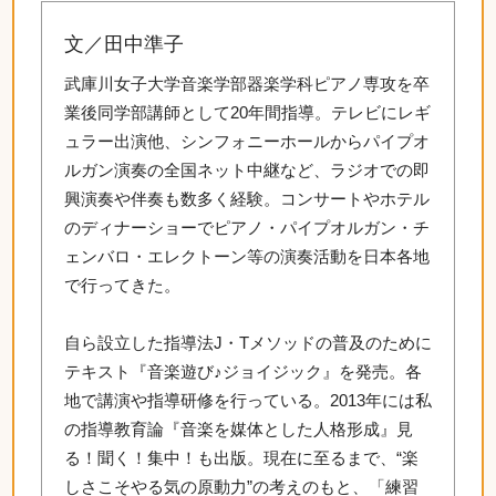
文／田中準子
武庫川女子大学音楽学部器楽学科ピアノ専攻を卒
業後同学部講師として20年間指導。テレビにレギ
ュラー出演他、シンフォニーホールからパイプオ
ルガン演奏の全国ネット中継など、ラジオでの即
興演奏や伴奏も数多く経験。コンサートやホテル
のディナーショーでピアノ・パイプオルガン・チ
ェンバロ・エレクトーン等の演奏活動を日本各地
で行ってきた。
自ら設立した指導法J・Tメソッドの普及のために
テキスト『音楽遊び♪ジョイジック』を発売。各
地で講演や指導研修を行っている。2013年には私
の指導教育論『音楽を媒体とした人格形成』見
る！聞く！集中！も出版。現在に至るまで、“楽
しさこそやる気の原動力”の考えのもと、「練習